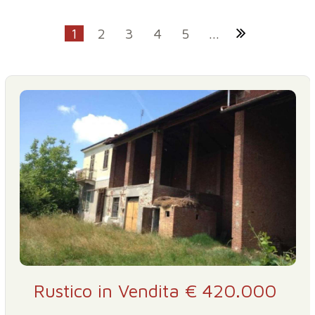
1
2
3
4
5
...
Rustico in Vendita € 420.000