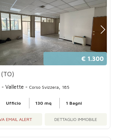
€ 1.300
 (TO)
- Vallette -
,
Corso Svizzera
185
Ufficio
130 mq
1 Bagni
VA EMAIL ALERT
DETTAGLIO IMMOBILE