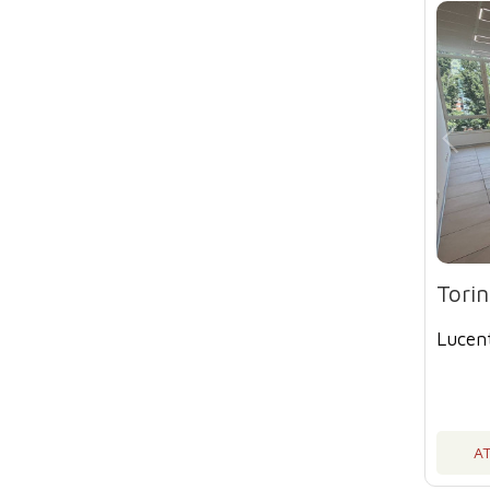
Tori
Lucent
AT