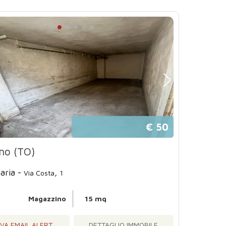
€ 50
no (TO)
aria -
,
Via Costa
1
Magazzino
15 mq
IVA EMAIL ALERT
DETTAGLIO IMMOBILE