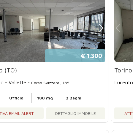
€ 1.300
o (TO)
Torino
o - Vallette -
,
Lucento 
Corso Svizzera
185
Ufficio
180 mq
2 Bagni
TIVA EMAIL ALERT
DETTAGLIO IMMOBILE
ATTI