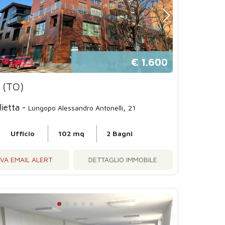
€ 1.600
 (TO)
lietta -
,
Lungopo Alessandro Antonelli
21
Ufficio
102 mq
2 Bagni
IVA EMAIL ALERT
DETTAGLIO IMMOBILE