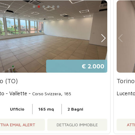
€ 2.000
no (TO)
Torino
o - Vallette -
,
Lucento
Corso Svizzera
185
Ufficio
165 mq
2 Bagni
TIVA EMAIL ALERT
DETTAGLIO IMMOBILE
ATT