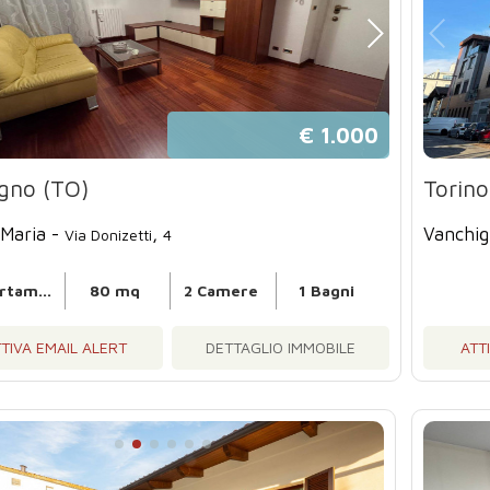
€ 1.000
egno (TO)
Torino
 Maria -
,
Vanchig
Via Donizetti
4
Appartamento
80 mq
2 Camere
1 Bagni
TIVA EMAIL ALERT
DETTAGLIO IMMOBILE
ATT