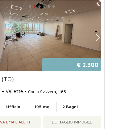
€ 2.300
 (TO)
 - Vallette -
,
Corso Svizzera
185
Ufficio
195 mq
2 Bagni
IVA EMAIL ALERT
DETTAGLIO IMMOBILE