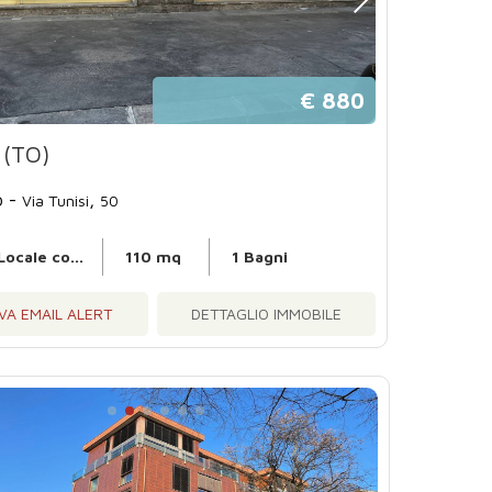
€ 880
 (TO)
o -
,
Via Tunisi
50
Locale commerciale
110 mq
1 Bagni
VA EMAIL ALERT
DETTAGLIO IMMOBILE