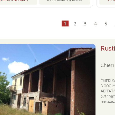
1
2
3
4
5
Rust
Chieri
CHIERI S
3.000 mq
ABITATIV
bi/trifam
realizzaz