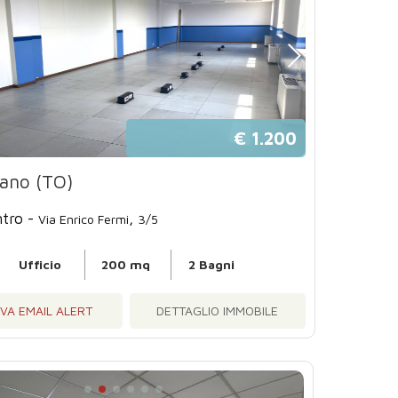
€ 1.200
nano (TO)
tro -
,
Via Enrico Fermi
3/5
Ufficio
200 mq
2 Bagni
IVA EMAIL ALERT
DETTAGLIO IMMOBILE