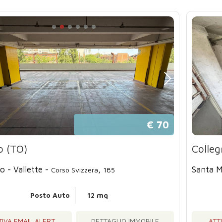
€ 70
o (TO)
Colleg
o - Vallette -
,
Santa M
Corso Svizzera
185
Posto Auto
12 mq
TIVA EMAIL ALERT
DETTAGLIO IMMOBILE
ATT