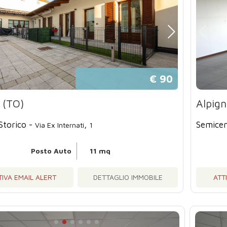
€ 90
i (TO)
Alpig
Storico -
,
Semicen
Via Ex Internati
1
Posto Auto
11 mq
TIVA EMAIL ALERT
DETTAGLIO IMMOBILE
ATT