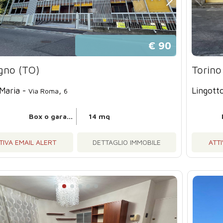
€ 90
gno (TO)
Torino
Maria -
,
Lingott
Via Roma
6
Box o garage
14 mq
TIVA EMAIL ALERT
DETTAGLIO IMMOBILE
ATTI