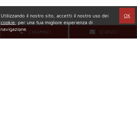
Utilizzando il nostro sito, accetti il nostro uso dei
OK
cookie
, per una tua migliore esperienza di
navigazione.
CHIAMACI
SCRIVICI
Agenzia di COLLEGNO
Viale XXIV Maggio, 5
- Tel.
011.4157484
Mail.
compagniaimmobiliarecollegno@gmail.com
Agenzia di GRUGLIASCO
Viale Gramsci, 58
- Tel.
011.4081421