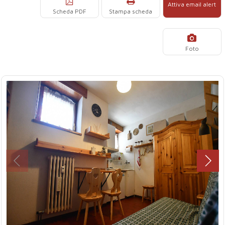
Attiva email alert
Scheda PDF
Stampa scheda
Foto