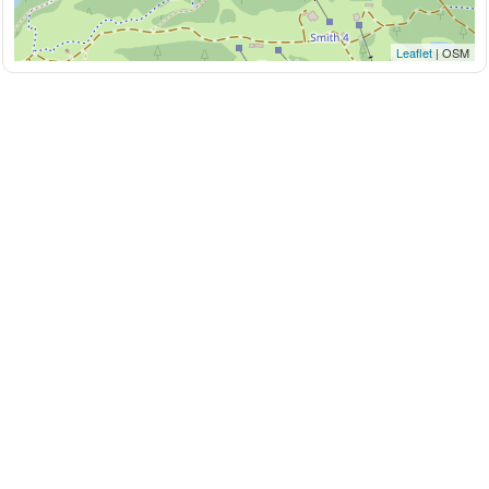
Leaflet
| OSM