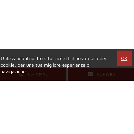
Utilizzando il nostro sito, accetti il nostro uso dei
OK
cookie
, per una tua migliore esperienza di
navigazione.
CHIAMACI
SCRIVICI
Agenzia di COLLEGNO
Viale XXIV Maggio, 5
- Tel.
011.4157484