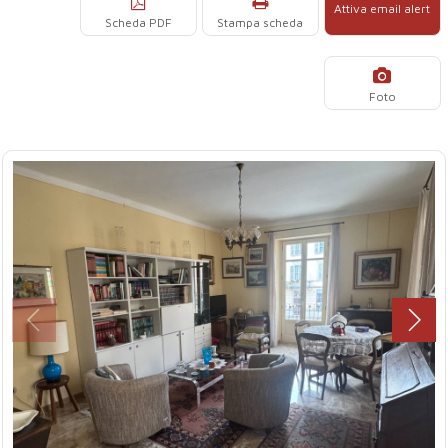
Attiva email alert
Scheda PDF
Stampa scheda
Foto