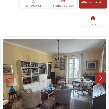
Attiva email alert
Scheda PDF
Stampa scheda
Foto