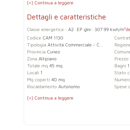
[+] Continua a leggere
Dettagli e caratteristiche
Classe energetica :
A2 EP glnr: 307.99 kwh/m²
de
Codice
CAM 1130
Contra
Tipologia
Attività Commerciale - Centro Estetico - Solarium - Benessere
Region
Provincia
Cuneo
Comun
Zona
Altipiano
Prezzo
Totale mq
45 mq
Bagni
1
Locali
1
Stato c
Mq coperti
40 mq
Numero
Riscaldamento
Autonomo
Spese 
[+] Continua a leggere