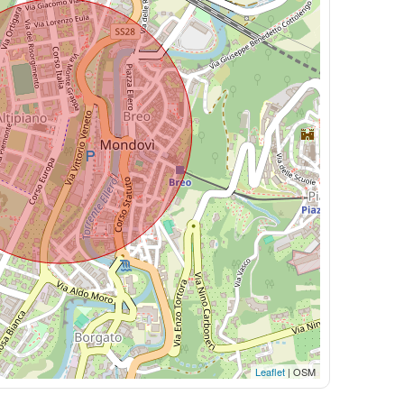
Leaflet
| OSM