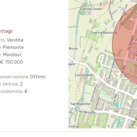
ttagli
tto
Vendita
e
Piemonte
e
Mondovì
€ 150.000
onservazione
Ottimo
 Vetrine
2
condominio
€