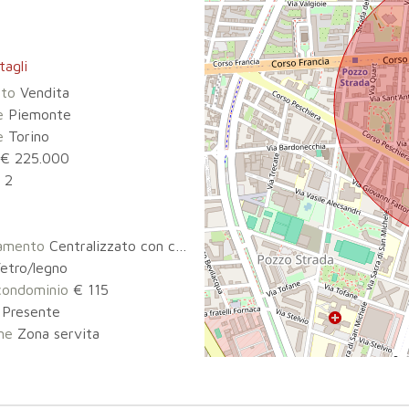
tagli
tto
Vendita
e
Piemonte
e
Torino
€ 225.000
2
3
damento
Centralizzato con contabilizzatore di calore
etro/legno
condominio
€ 115
Presente
ne
Zona servita