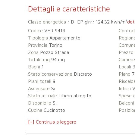
Dettagli e caratteristiche
Classe energetica :
D EP glnr: 124.32 kwh/m²
det
Codice
VER 9414
Contra
Tipologia
Appartamento
Region
Provincia
Torino
Comun
Zona
Pozzo Strada
Prezzo
Totale mq
94 mq
Camere
Bagni
1
Locali
Stato conservazione
Discreto
Piano
7
Piani totali
9
Riscal
Ascensore
Si
Infissi
V
Stato attuale
Libero al rogito
Spese 
Disponibile
Si
Balconi
Cucina
Cucinotto
Posizio
[+] Continua a leggere