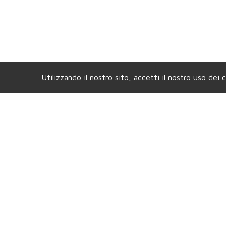
Utilizzando il nostro sito, accetti il nostro uso dei
c
Agenzia di COLLEGNO
Ag
Viale XXIV Maggio, 5
- Tel.
011.4157484
Vial
Mail.
compagniaimmobiliarecollegno@gmail.com
Mail