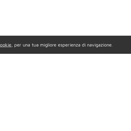
ookie
, per una tua migliore esperienza di navigazione.
enzia di GRUGLIASCO
Privacy & Credi
e Gramsci, 58
- Tel.
011.4081421
Copyright © 2026 Compag
.
grugliascocompagniaimmobiliare@gmail.com
All Rights Reserved |
P.