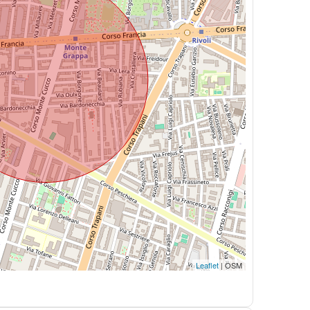
Leaflet
| OSM