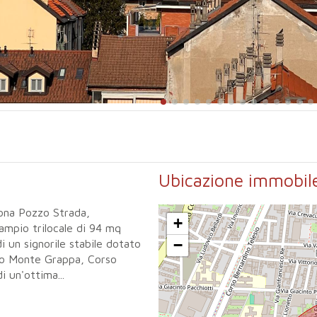
Ubicazione immobil
zona Pozzo Strada,
+
ampio trilocale di 94 mq
−
di un signorile stabile dotato
rso Monte Grappa, Corso
 un'ottima...