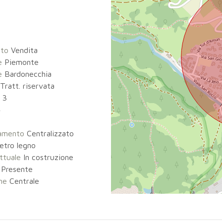
tto
Vendita
e
Piemonte
e
Bardonecchia
Tratt. riservata
3
4
damento
Centralizzato
etro legno
ttuale
In costruzione
Presente
ne
Centrale