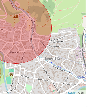
Leaflet
| OSM