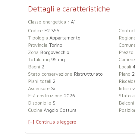
Dettagli e caratteristiche
Classe energetica :
A1
Codice
F2 355
Contra
Tipologia
Appartamento
Region
Provincia
Torino
Comun
Zona
Borgovecchio
Prezzo
Totale mq
95 mq
Camere
Bagni
2
Locali
Stato conservazione
Ristrutturato
Piano
2
Piani totali
2
Riscal
Ascensore
Si
Infissi
v
Età costruzione
2026
Stato a
Disponibile
Si
Balconi
Cucina
Angolo Cottura
Posizio
[+] Continua a leggere