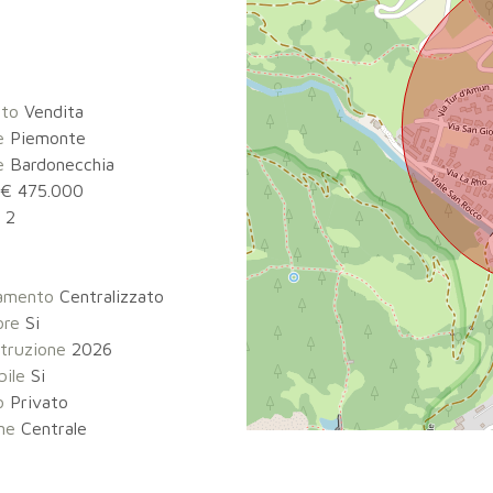
tto
Vendita
e
Piemonte
e
Bardonecchia
€ 475.000
2
3
damento
Centralizzato
ore
Si
truzione
2026
bile
Si
o
Privato
ne
Centrale