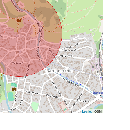
Leaflet
| OSM