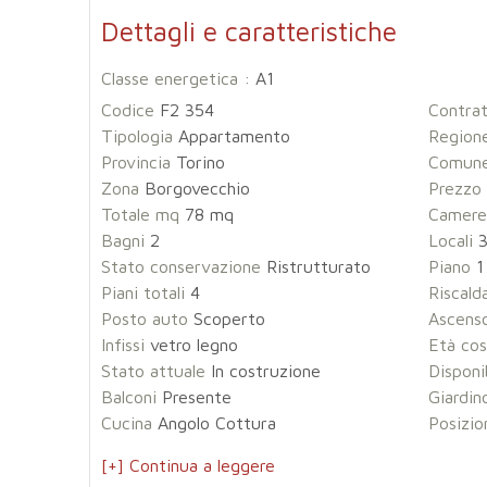
Dettagli e caratteristiche
Classe energetica :
A1
Codice
F2 354
Contra
Tipologia
Appartamento
Region
Provincia
Torino
Comun
Zona
Borgovecchio
Prezzo
Totale mq
78 mq
Camere
Bagni
2
Locali
Stato conservazione
Ristrutturato
Piano
1
Piani totali
4
Riscal
Posto auto
Scoperto
Ascens
Infissi
vetro legno
Età cos
Stato attuale
In costruzione
Disponi
Balconi
Presente
Giardin
Cucina
Angolo Cottura
Posizio
[+] Continua a leggere