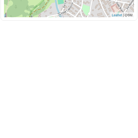
Leaflet
| OSM