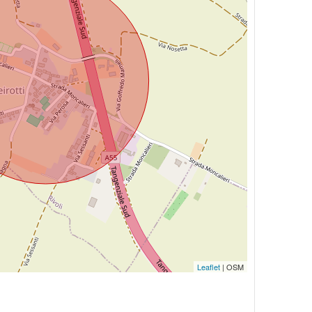
Leaflet
| OSM