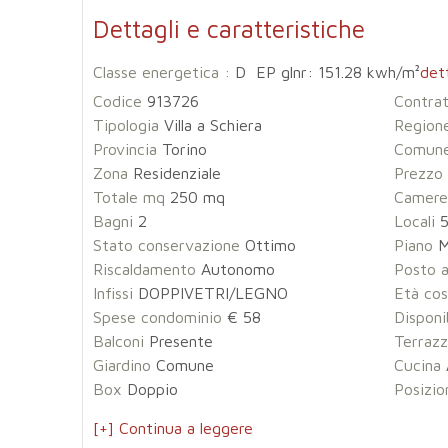
Dettagli e caratteristiche
Classe energetica :
D EP glnr: 151.28 kwh/m²
dett
Codice
913726
Contra
Tipologia
Villa a Schiera
Region
Provincia
Torino
Comun
Zona
Residenziale
Prezzo
Totale mq
250 mq
Camere
Bagni
2
Locali
Stato conservazione
Ottimo
Piano
M
Riscaldamento
Autonomo
Posto 
Infissi
DOPPIVETRI/LEGNO
Età cos
Spese condominio
€ 58
Disponi
Balconi
Presente
Terraz
Giardino
Comune
Cucina
Box
Doppio
Posizio
[+] Continua a leggere