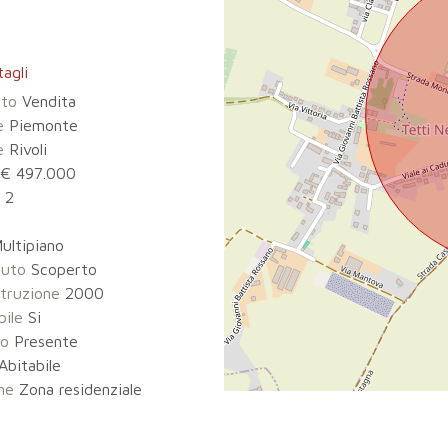
agli
tto
Vendita
e
Piemonte
e
Rivoli
€ 497.000
2
5
ultipiano
auto
Scoperto
truzione
2000
bile
Si
zo
Presente
Abitabile
ne
Zona residenziale