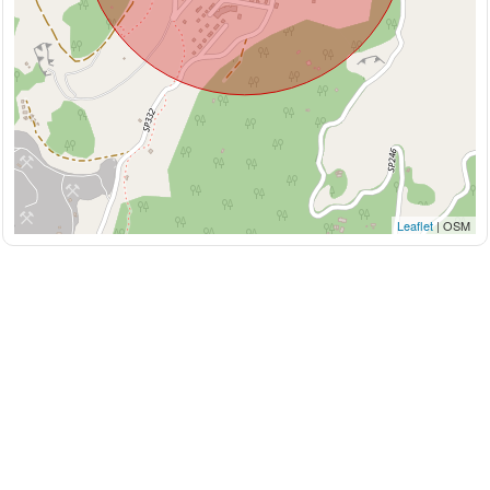
Leaflet
| OSM