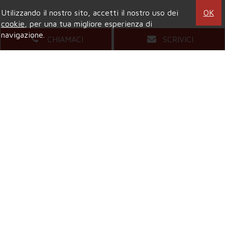
Utilizzando il nostro sito, accetti il nostro uso dei
OK
cookie
, per una tua migliore esperienza di
navigazione.
CHIAMACI
SCRIVICI
Agenzia di COLLEGNO
Viale XXIV Maggio, 5
- Tel.
011.4157484
Mail.
compagniaimmobiliarecollegno@gmail.com
Agenzia di GRUGLIASCO
Viale Gramsci, 58
- Tel.
011.4081421
Mail.
grugliascocompagniaimmobiliare@gmail.com