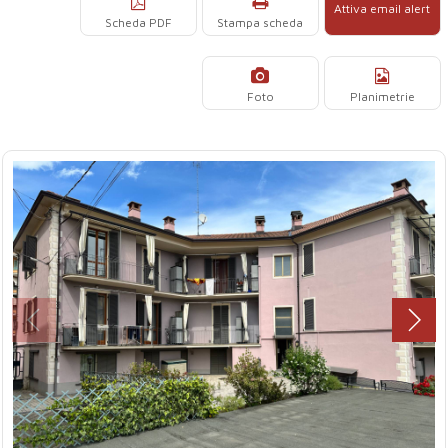
Attiva email alert
Scheda PDF
Stampa scheda
Foto
Planimetrie