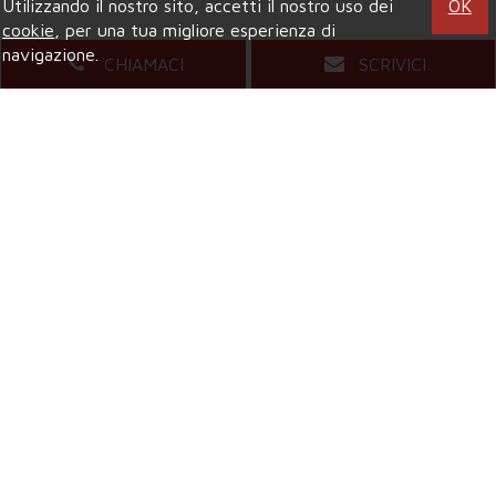
Utilizzando il nostro sito, accetti il nostro uso dei
OK
cookie
, per una tua migliore esperienza di
navigazione.
CHIAMACI
SCRIVICI
Agenzia di COLLEGNO
Viale XXIV Maggio, 5
- Tel.
011.4157484
Mail.
compagniaimmobiliarecollegno@gmail.com
Agenzia di GRUGLIASCO
Viale Gramsci, 58
- Tel.
011.4081421
Mail.
grugliascocompagniaimmobiliare@gmail.com
Privacy & Credits
Copyright © 2026 Compagnia Immobiliare 2017 srl | All Rights
Reserved |
P.IVA 11805440010
|
Site Map
|
Privacy
|
Powered By
Gestim