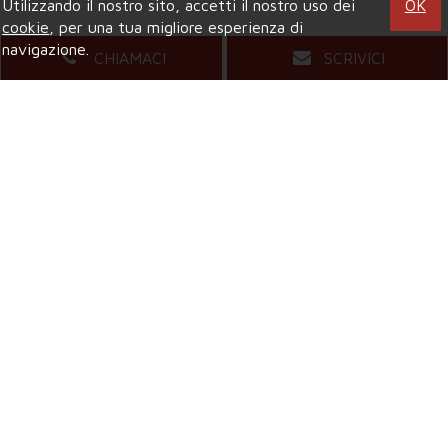
Utilizzando il nostro sito, accetti il nostro uso dei
OK
cookie
, per una tua migliore esperienza di
navigazione.
CHIAMACI
SCRIVICI
Agenzia di COLLEGNO
Viale XXIV Maggio, 5
- Tel.
011.4157484
Mail.
compagniaimmobiliarecollegno@gmail.com
Agenzia di GRUGLIASCO
Viale Gramsci, 58
- Tel.
011.4081421
Mail.
grugliascocompagniaimmobiliare@gmail.com
Privacy & Credits
Copyright © 2026 Compagnia Immobiliare 2017 srl | All Rights
Reserved |
P.IVA 11805440010
|
Site Map
|
Privacy
|
Powered By
Gestim