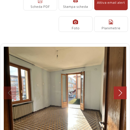
Attiva email alert
Scheda PDF
Stampa scheda
Foto
Planimetrie