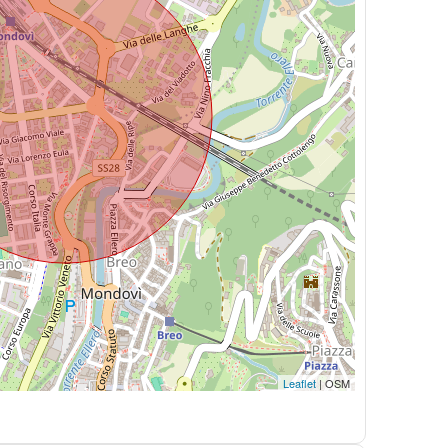
Leaflet
| OSM