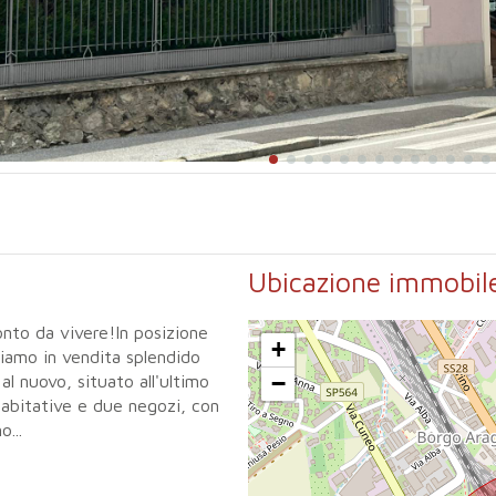
Ubicazione immobil
onto da vivere!In posizione
+
niamo in vendita splendido
−
l nuovo, situato all'ultimo
 abitative e due negozi, con
...