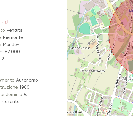
tagli
tto
Vendita
e
Piemonte
e
Mondovì
€ 82.000
2
4
damento
Autonomo
truzione
1960
condominio
€
Presente