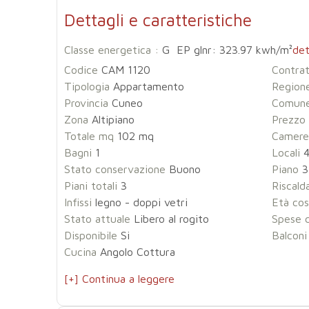
Dettagli e caratteristiche
Classe energetica :
G EP glnr: 323.97 kwh/m²
det
Codice
CAM 1120
Contra
Tipologia
Appartamento
Region
Provincia
Cuneo
Comun
Zona
Altipiano
Prezzo
Totale mq
102 mq
Camere
Bagni
1
Locali
Stato conservazione
Buono
Piano
3
Piani totali
3
Riscal
Infissi
legno - doppi vetri
Età cos
Stato attuale
Libero al rogito
Spese 
Disponibile
Si
Balconi
Cucina
Angolo Cottura
[+] Continua a leggere