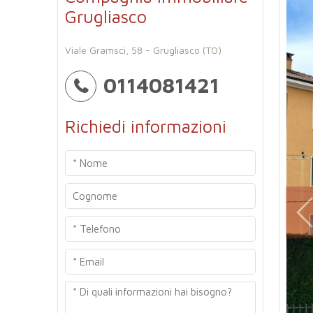
Grugliasco
Viale Gramsci, 58 - Grugliasco (TO)
0114081421
Richiedi informazioni