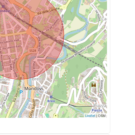
Leaflet
| OSM