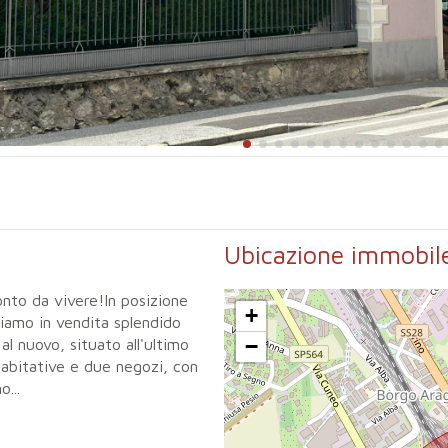
Ubicazione immobil
onto da vivere!In posizione
+
niamo in vendita splendido
−
l nuovo, situato all'ultimo
 abitative e due negozi, con
...