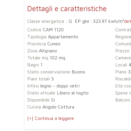
Dettagli e caratteristiche
Classe energetica :
G EP glnr: 323.97 kwh/m²
det
Codice
CAM 1120
Contra
Tipologia
Appartamento
Region
Provincia
Cuneo
Comun
Zona
Altipiano
Prezzo
Totale mq
102 mq
Camere
Bagni
1
Locali
Stato conservazione
Buono
Piano
3
Piani totali
3
Riscal
Infissi
legno - doppi vetri
Età cos
Stato attuale
Libero al rogito
Spese 
Disponibile
Si
Balconi
Cucina
Angolo Cottura
[+] Continua a leggere