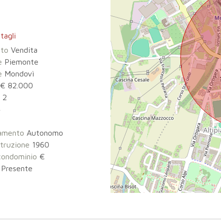
tagli
tto
Vendita
e
Piemonte
e
Mondovì
€ 82.000
2
4
damento
Autonomo
truzione
1960
condominio
€
Presente