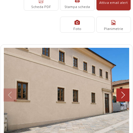
Attiva email alert
Scheda PDF
Stampa scheda
Foto
Planimetrie