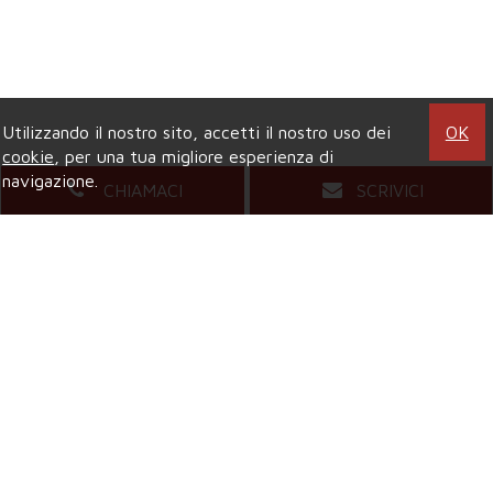
Utilizzando il nostro sito, accetti il nostro uso dei
OK
cookie
, per una tua migliore esperienza di
navigazione.
CHIAMACI
SCRIVICI
Agenzia di COLLEGNO
Viale XXIV Maggio, 5
- Tel.
011.4157484
Mail.
compagniaimmobiliarecollegno@gmail.com
Agenzia di GRUGLIASCO
Viale Gramsci, 58
- Tel.
011.4081421