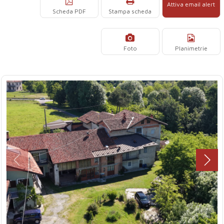
Attiva email alert
Scheda PDF
Stampa scheda
Foto
Planimetrie