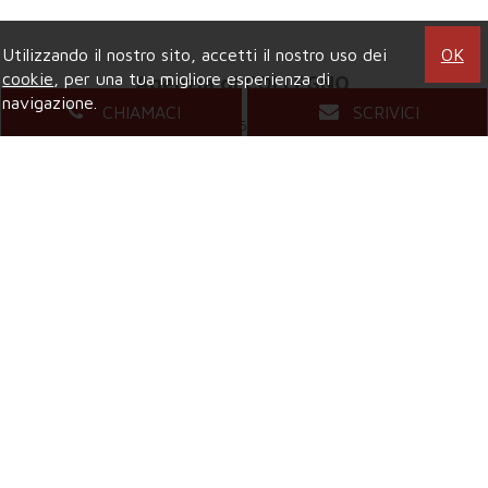
Utilizzando il nostro sito, accetti il nostro uso dei
OK
cookie
, per una tua migliore esperienza di
Agenzia di COLLEGNO
navigazione.
CHIAMACI
SCRIVICI
Viale XXIV Maggio, 5
- Tel.
011.4157484
Mail.
compagniaimmobiliarecollegno@gmail.com
Agenzia di GRUGLIASCO
Viale Gramsci, 58
- Tel.
011.4081421
Mail.
grugliascocompagniaimmobiliare@gmail.com
Privacy & Credits
Copyright © 2026 Compagnia Immobiliare 2017 srl | All Rights
Reserved |
P.IVA 11805440010
|
Site Map
|
Privacy
|
Powered By
Gestim