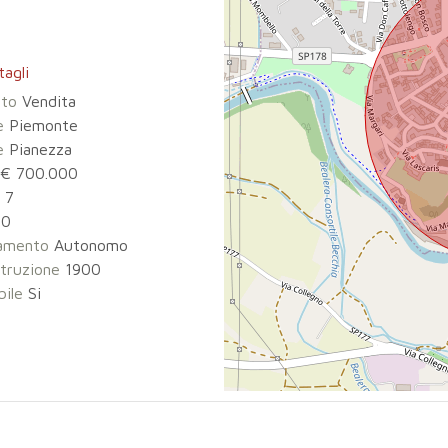
tagli
tto
Vendita
e
Piemonte
e
Pianezza
€ 700.000
7
0
damento
Autonomo
truzione
1900
bile
Si