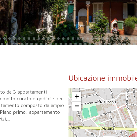
Ubicazione immobil
sto da 3 appartamenti
+
o molto curato e godibile per
−
partamento composto da ampio
i.Piano primo: appartamento
i,...