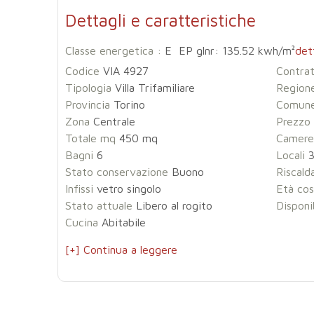
Dettagli e caratteristiche
Classe energetica :
E EP glnr: 135.52 kwh/m²
det
Codice
VIA 4927
Contra
Tipologia
Villa Trifamiliare
Region
Provincia
Torino
Comun
Zona
Centrale
Prezzo
Totale mq
450 mq
Camere
Bagni
6
Locali
3
Stato conservazione
Buono
Riscal
Infissi
vetro singolo
Età cos
Stato attuale
Libero al rogito
Disponi
Cucina
Abitabile
[+] Continua a leggere