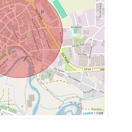
Leaflet
| OSM