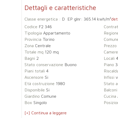
Dettagli e caratteristiche
Classe energetica :
D EP glnr: 365.14 kwh/m²
det
Codice
F2 346
Contra
Tipologia
Appartamento
Region
Provincia
Torino
Comun
Zona
Centrale
Prezzo
Totale mq
120 mq
Camere
Bagni
2
Locali
Stato conservazione
Buono
Piano
3
Piani totali
4
Riscal
Ascensore
Si
Infissi
v
Età costruzione
1980
Stato a
Disponibile
Si
Balconi
Giardino
Comune
Cucina
Box
Singolo
Posizio
[+] Continua a leggere