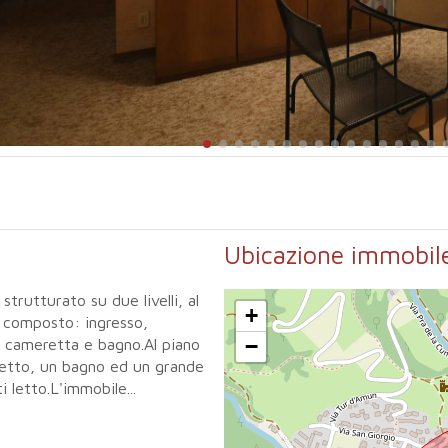
Ubicazione immobil
turato su due livelli, al
+
ì composto: ingresso,
−
, cameretta e bagno.Al piano
letto, un bagno ed un grande
 letto.L'immobile...