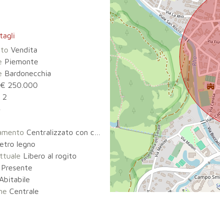
tagli
tto
Vendita
e
Piemonte
e
Bardonecchia
€ 250.000
2
4
damento
Centralizzato con contabilizzatore di calore
etro legno
ttuale
Libero al rogito
Presente
Abitabile
ne
Centrale