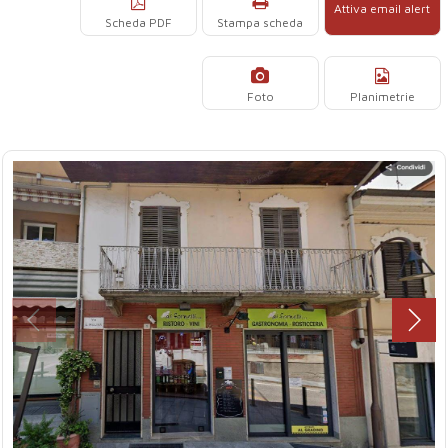
Attiva email alert
Scheda PDF
Stampa scheda
Foto
Planimetrie