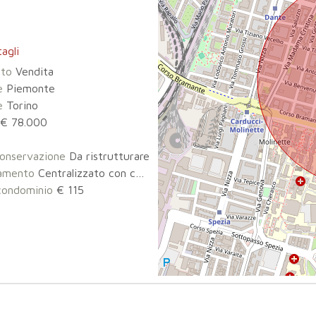
agli
tto
Vendita
e
Piemonte
e
Torino
€ 78.000
onservazione
Da ristrutturare
damento
Centralizzato con contabilizzatore di calore
condominio
€ 115