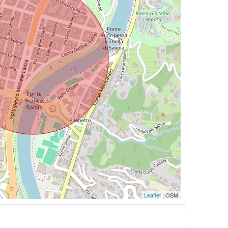
Leaflet
| OSM