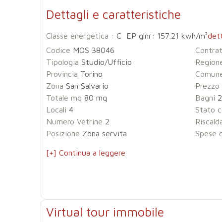
Dettagli e caratteristiche
Classe energetica :
C EP glnr: 157.21 kwh/m²
dett
Codice
MOS 38046
Contra
Tipologia
Studio/Ufficio
Region
Provincia
Torino
Comun
Zona
San Salvario
Prezzo
Totale mq
80 mq
Bagni
2
Locali
4
Stato c
Numero Vetrine
2
Riscal
Posizione
Zona servita
Spese 
[+] Continua a leggere
Virtual tour immobile