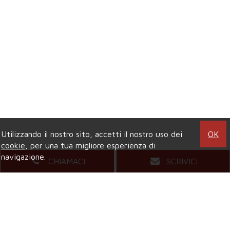
Utilizzando il nostro sito, accetti il nostro uso dei
OK
cookie
, per una tua migliore esperienza di
navigazione.
CHIAMACI
SCRIVICI
Agenzia di COLLEGNO
Viale XXIV Maggio, 5
- Tel.
011.4157484