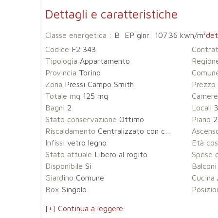
Dettagli e caratteristiche
Classe energetica :
B EP glnr: 107.36 kwh/m²
det
Codice
F2 343
Contra
Tipologia
Appartamento
Region
Provincia
Torino
Comun
Zona
Pressi Campo Smith
Prezzo
Totale mq
125 mq
Camere
Bagni
2
Locali
Stato conservazione
Ottimo
Piano
2
Riscaldamento
Centralizzato con contabilizzatore di calore
Ascens
Infissi
vetro legno
Età cos
Stato attuale
Libero al rogito
Spese 
Disponibile
Si
Balconi
Giardino
Comune
Cucina
Box
Singolo
Posizio
[+] Continua a leggere