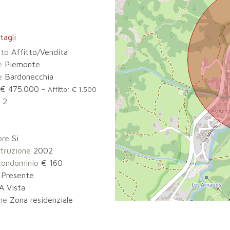
tagli
tto
Affitto/Vendita
e
Piemonte
e
Bardonecchia
€ 475.000 -
Affitto: € 1.500
2
3
ore
Si
truzione
2002
condominio
€ 160
Presente
A Vista
ne
Zona residenziale