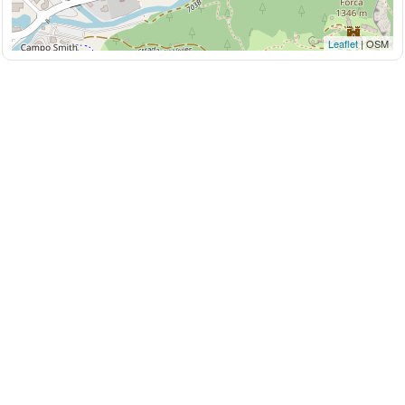
Leaflet
| OSM