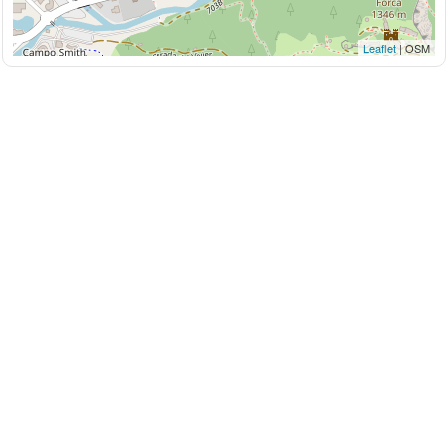
Leaflet
| OSM