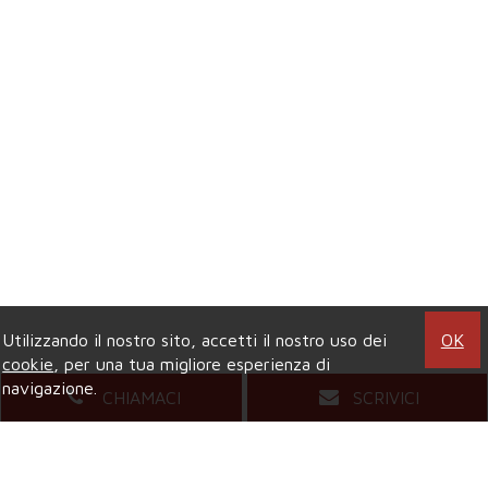
Utilizzando il nostro sito, accetti il nostro uso dei
OK
cookie
, per una tua migliore esperienza di
navigazione.
CHIAMACI
SCRIVICI
Agenzia di COLLEGNO