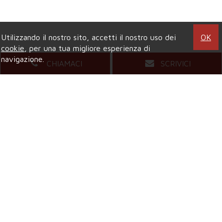
Utilizzando il nostro sito, accetti il nostro uso dei
OK
cookie
, per una tua migliore esperienza di
navigazione.
CHIAMACI
SCRIVICI
Agenzia di COLLEGNO
Viale XXIV Maggio, 5
- Tel.
011.4157484
Mail.
compagniaimmobiliarecollegno@gmail.com
Agenzia di GRUGLIASCO