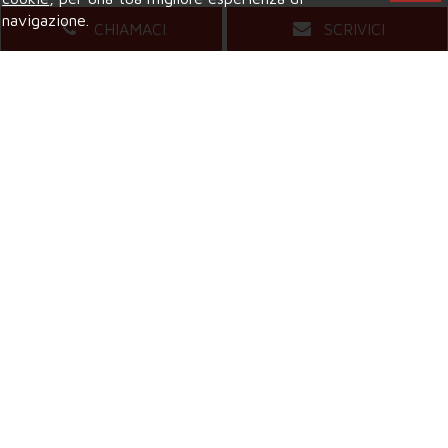
navigazione.
CHIAMACI
SCRIVICI
Agenzia di COLLEGNO
Viale XXIV Maggio, 5
- Tel.
011.4157484
Mail.
compagniaimmobiliarecollegno@gmail.com
Agenzia di GRUGLIASCO
Viale Gramsci, 58
- Tel.
011.4081421
Mail.
grugliascocompagniaimmobiliare@gmail.com
Privacy & Credits
Copyright © 2026 Compagnia Immobiliare 2017 srl | All Rights