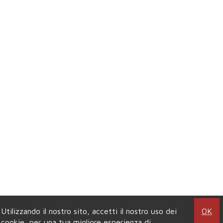
Utilizzando il nostro sito, accetti il nostro uso dei
OK
cookie
, per una tua migliore esperienza di