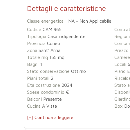
Dettagli e caratteristiche
Classe energetica :
NA - Non Applicabile
Codice
CAM 965
Contra
Tipologia
Casa indipendente
Region
Provincia
Cuneo
Comun
Zona
Sant' Anna
Prezzo
Totale mq
155 mq
Camere
Bagni
1
Locali
Stato conservazione
Ottimo
Piano
Ed
Piani totali
2
Riscal
Età costruzione
2024
Stato a
Spese condominio
€
Disponi
Balconi
Presente
Giardin
Cucina
A Vista
Box
Do
[+] Continua a leggere