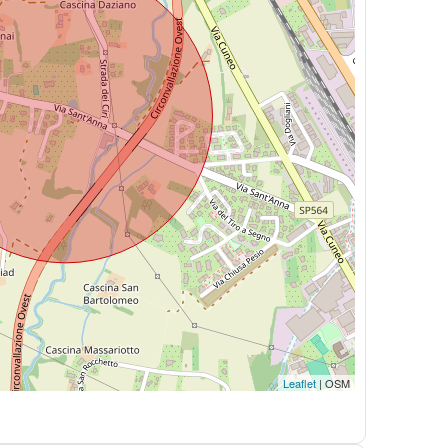
Leaflet
| OSM