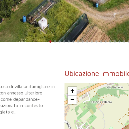
Ubicazione immobil
ra di villa unifamigliare in
+
con annesso ulteriore
−
le come depandance-
sizionato in contesto
iata e...