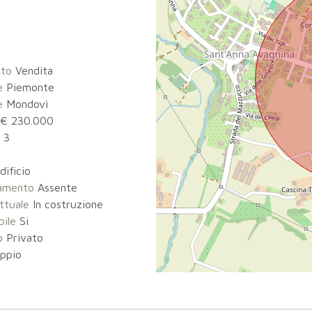
tto
Vendita
e
Piemonte
e
Mondovì
€ 230.000
3
6
ificio
damento
Assente
ttuale
In costruzione
bile
Si
o
Privato
ppio