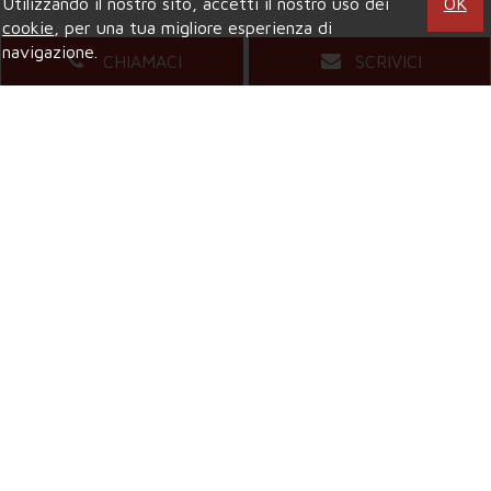
Utilizzando il nostro sito, accetti il nostro uso dei
OK
cookie
, per una tua migliore esperienza di
navigazione.
CHIAMACI
SCRIVICI
Agenzia di COLLEGNO
Viale XXIV Maggio, 5
- Tel.
011.4157484
Mail.
compagniaimmobiliarecollegno@gmail.com
Agenzia di GRUGLIASCO
Viale Gramsci, 58
- Tel.
011.4081421
Mail.
grugliascocompagniaimmobiliare@gmail.com