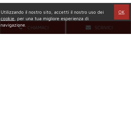
Utilizzando il nostro sito, accetti il nostro uso dei
OK
cookie
, per una tua migliore esperienza di
navigazione.
CHIAMACI
SCRIVICI
Agenzia di COLLEGNO
Viale XXIV Maggio, 5
- Tel.
011.4157484
Mail.
compagniaimmobiliarecollegno@gmail.com
Agenzia di GRUGLIASCO
Viale Gramsci, 58
- Tel.
011.4081421
Mail.
grugliascocompagniaimmobiliare@gmail.com