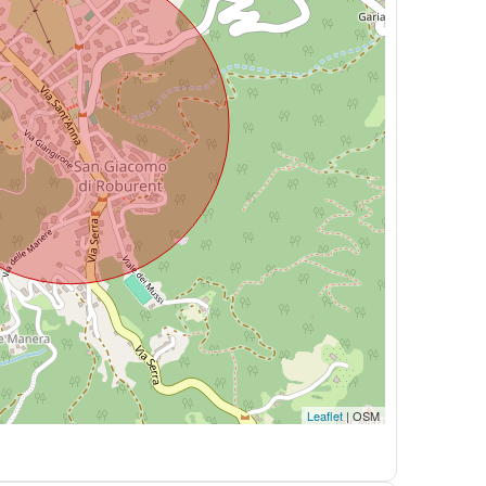
Leaflet
| OSM