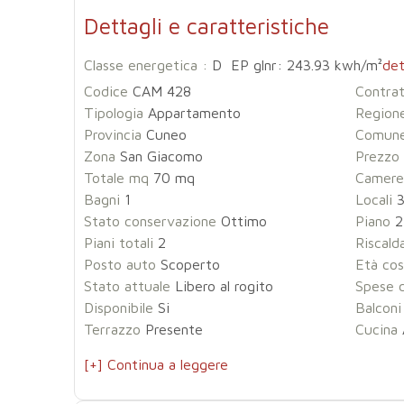
Dettagli e caratteristiche
Classe energetica :
D EP glnr: 243.93 kwh/m²
det
Codice
CAM 428
Contra
Tipologia
Appartamento
Region
Provincia
Cuneo
Comun
Zona
San Giacomo
Prezzo
Totale mq
70 mq
Camere
Bagni
1
Locali
Stato conservazione
Ottimo
Piano
2
Piani totali
2
Riscal
Posto auto
Scoperto
Età cos
Stato attuale
Libero al rogito
Spese 
Disponibile
Si
Balconi
Terrazzo
Presente
Cucina
[+] Continua a leggere