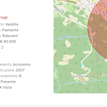
tagli
tto
Vendita
e
Piemonte
e
Roburent
€ 82.000
2
3
damento
Autonomo
truzione
2007
condominio
€
Presente
A Vista