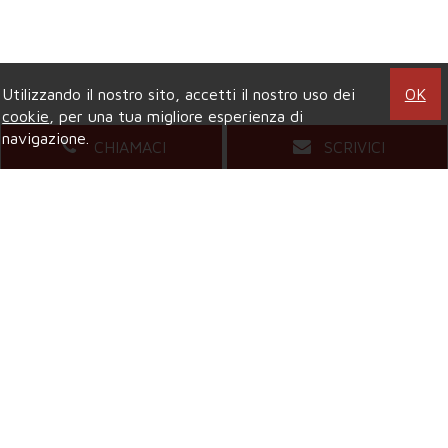
Utilizzando il nostro sito, accetti il nostro uso dei
OK
cookie
, per una tua migliore esperienza di
navigazione.
CHIAMACI
SCRIVICI
Agenzia di COLLEGNO
Viale XXIV Maggio, 5
- Tel.
011.4157484
Mail.
compagniaimmobiliarecollegno@gmail.com
Agenzia di GRUGLIASCO