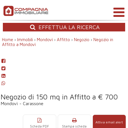
EFFETTUA
LA RICERCA
Home
›
Immobili
›
Mondovì
›
Affitto
›
Negozio
›
Negozio in
Affitto a Mondovì
Negozio di 150 mq in Affitto a € 700
Mondovì - Carassone
Attiva email alert
Scheda PDF
Stampa scheda