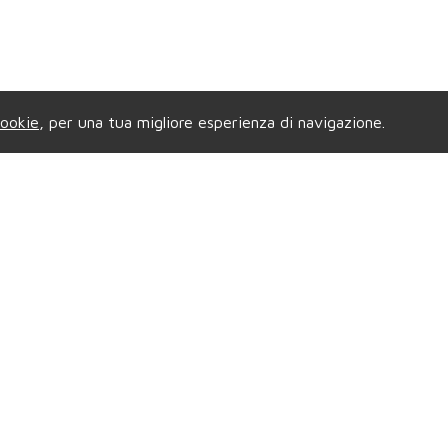
ookie
, per una tua migliore esperienza di navigazione.
enzia di GRUGLIASCO
Privacy & Credi
e Gramsci, 58
- Tel.
011.4081421
Copyright © 2026 Compag
.
grugliascocompagniaimmobiliare@gmail.com
All Rights Reserved |
P.
|
Privacy
| Powered B