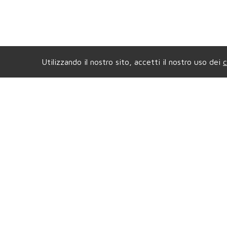
Utilizzando il nostro sito, accetti il nostro uso dei
c
Agenzia di COLLEGNO
Ag
Viale XXIV Maggio, 5
- Tel.
011.4157484
Vial
Mail.
compagniaimmobiliarecollegno@gmail.com
Mail