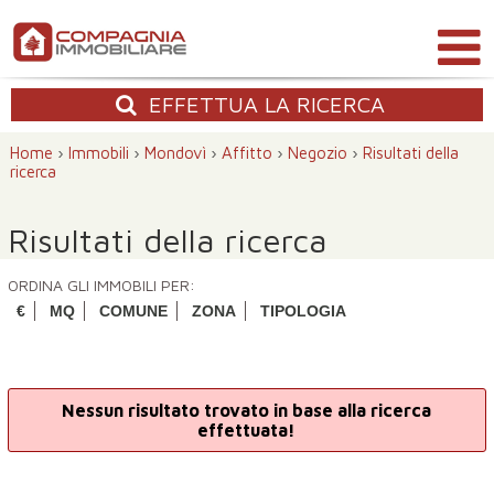
EFFETTUA
LA RICERCA
Home
›
Immobili
›
Mondovì
›
Affitto
›
Negozio
›
Risultati della
ricerca
Risultati della ricerca
ORDINA GLI IMMOBILI PER:
€
MQ
COMUNE
ZONA
TIPOLOGIA
Nessun risultato trovato in base alla ricerca
effettuata!