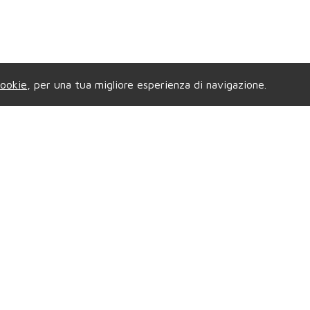
ookie
, per una tua migliore esperienza di navigazione.
enzia di GRUGLIASCO
Privacy & Credi
e Gramsci, 58
- Tel.
011.4081421
Copyright © 2026 Compag
.
grugliascocompagniaimmobiliare@gmail.com
All Rights Reserved |
P.
|
Privacy
| Powered B