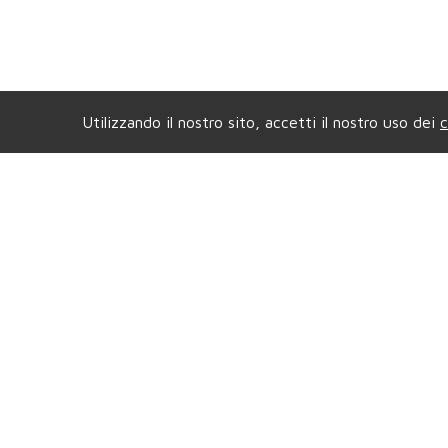
Utilizzando il nostro sito, accetti il nostro uso dei
c
Agenzia di COLLEGNO
Ag
Viale XXIV Maggio, 5
- Tel.
011.4157484
Vial
Mail.
compagniaimmobiliarecollegno@gmail.com
Mail