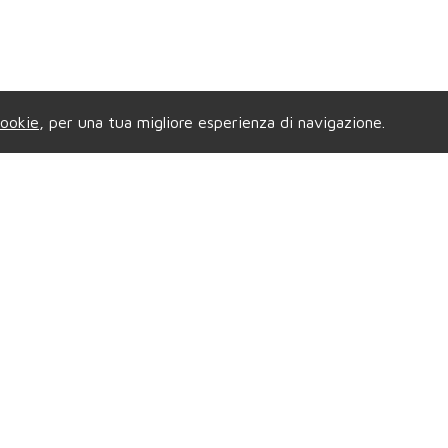
ookie
, per una tua migliore esperienza di navigazione.
enzia di GRUGLIASCO
Privacy & Credi
e Gramsci, 58
- Tel.
011.4081421
Copyright © 2026 Compag
.
grugliascocompagniaimmobiliare@gmail.com
All Rights Reserved |
P.
|
Privacy
| Powered B