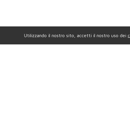
Utilizzando il nostro sito, accetti il nostro uso dei
c
Agenzia di COLLEGNO
Ag
Viale XXIV Maggio, 5
- Tel.
011.4157484
Vial
Mail.
compagniaimmobiliarecollegno@gmail.com
Mail